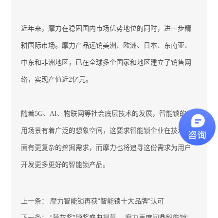
近年来
，
摩力在稳固国内市场优势地位的同时，进一步精
耕国际市场。摩力产品远销美洲、欧洲、日本、东南亚、
中东和非洲地区，已在全球多个国家和地区建立了销售网
络，实现产值近
2亿元。
随着
5G、AI、物联网等社会底层技术的发展，智能锁的应
用场景有着广泛的想象空间，这要求智能锁企业在技术层
面有更复杂的挖掘需求，而摩力也将追寻这份需求为用户
开发更多更好的智能锁产品。
上一条：
摩力智能锁再获“智能锁十大品牌”认可
下一条：
“葵花奖”颁奖盛典揭幕 ，摩力再度问鼎智能锁“奥斯卡”